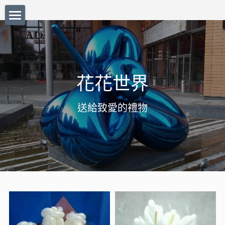
首頁
氣球小品
花花世界
花花世界
基初氣球
Q版氣球公仔
美味蛋糕
送給致愛的禮物
可愛公仔
威武部隊
氣球小禮物
結婚公仔
氣球佈置
中式篇
西式篇
節日篇