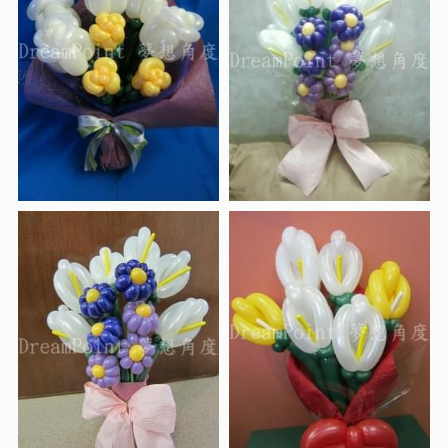
復活節
中秋節
萬聖節
聖誕節
新年