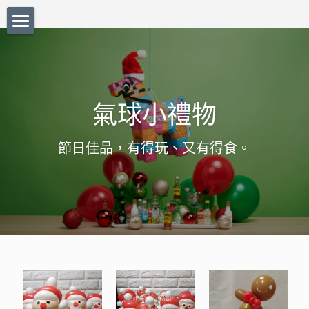
首頁
氣球小品
氣球小禮物
花花世界
基初氣球
Q版氣球公仔
美味蛋糕
節日佳品，有得玩、又有得食。
可愛公仔
威武部隊
氣球小禮物
結婚公仔
氣球佈置
中式篇
西式篇
節日篇